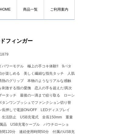
HOME
商品一覧
ご利用案内
ドフィンガー
1879
イパワーモデル 極上の手コキ体験!! 9パタ
動が楽しめる 美しく繊細な指先タッチ 人肌
情熱のグリップ 本物のようなリアルな感触
を刺激する指の愛撫 恋人の手を超えた!異次
ザータッチ 最後の一滴まで絞り取る ローシ
ボタンワンプッシュでファンクション切り替
ン長押しで電源ON/OFF LEDディスプレイ
 生活防止 USB充電式 全長150mm 重量
 付属品 USB充電ケーブル パウチローショ
間120分 連続使用時間50分 付属のUSB充