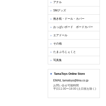
アナル
SMグッズ
抱き枕・ドール・カバー
おっぱいボード ボードカバー
エアドール
その他
たまぷろじぇくと
写真集
TamaToys Online Store
EMAIL tamatoys@tma.co.jp
お問い合せ可能時間
平日11:00〜18:00 (土日祝を除く)