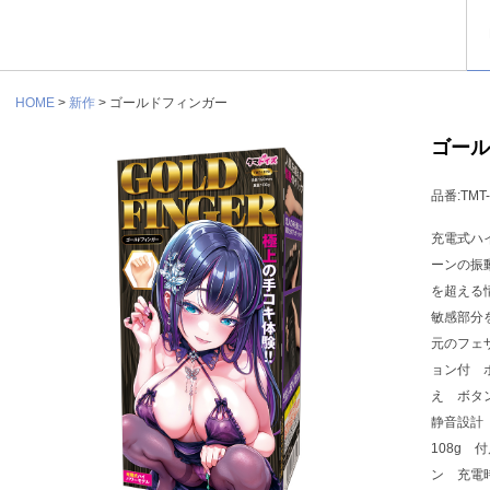
HOME
>
新作
> ゴールドフィンガー
ゴール
品番:TMT-
充電式ハ
ーンの振
を超える
敏感部分
元のフェ
ョン付 
え ボタ
静音設計
108g
ン 充電時