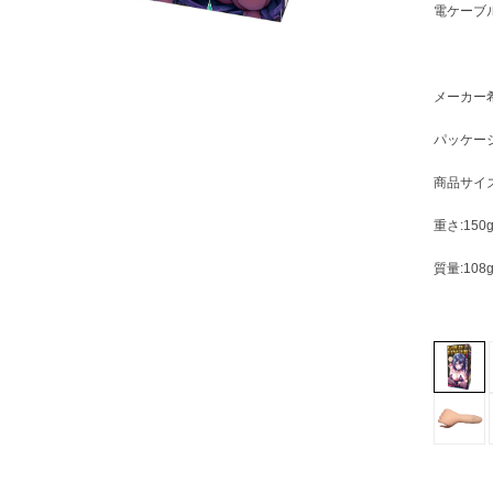
電ケーブ
メーカー希
パッケージ
商品サイズ
重さ:150
質量:108