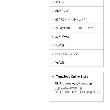
アナル
SMグッズ
抱き枕・ドール・カバー
おっぱいボード ボードカバー
エアドール
その他
たまぷろじぇくと
写真集
TamaToys Online Store
EMAIL tamatoys@tma.co.jp
お問い合せ可能時間
平日11:00〜18:00 (土日祝を除く)