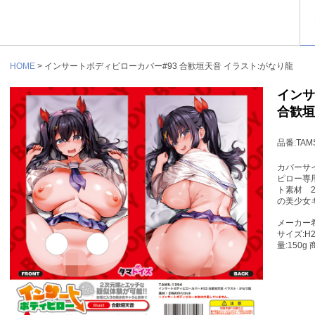
HOME
> インサートボディピローカバー#93 合歓垣天音 イラスト:がなり龍
インサ
合歓垣
品番:TAMS
カバーサイ
ピロー専
ト素材 
の美少女
メーカー希
サイズ:H2
量:150g