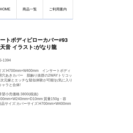
HOME
商品一覧
ご利用案内
ートボディピローカバー#93
天音 イラスト:がなり龍
-1394
ズ:H700mm×W400mm インサートボディ
用穴あきカバー 肌触り抜群の2WAYトリコッ
2次元嫁とエッチな疑似体験が可能!お気に入り
キャラと合体!
望小売価格:3800(税抜)
00mm×W240mm×D10mm 質量150g・容
 商品サイズ:カバーサイズ:H700mm×W400mm